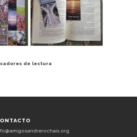
cadores de lectura
CONTACTO
nfo@amigosandrerochais.org